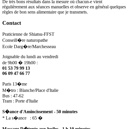
De très bons résultats dans la mesure où chacun-e vient
régulièrement aux séances manuelles et observe en général quelques
règles de bon sens alimentaire que je transmets.
Contact
Praticienne de Shiatsu-FFST
Conseill�re naturopathe
Ecole Darg�re/Marchesseau
Joignable du lundi au vendredi
de 9h00 � 19h00 :
01 53 79 99 13
06 09 47 66 77
Paris 13�me
M�tro : Blanche/Place d'Italie
Bus : 47-62
Tram : Porte d'Italie
S�ance d'Amincissement - 50 minutes
* La s�ance : 65 �
Massage D�tente aux huiles - 1 h 10 minutes